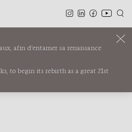
aux, afin d'entamer sa renaissance
Arts décoratifs de Lyon
, to begin its rebirth as a great 21st
E DU MUSÉE