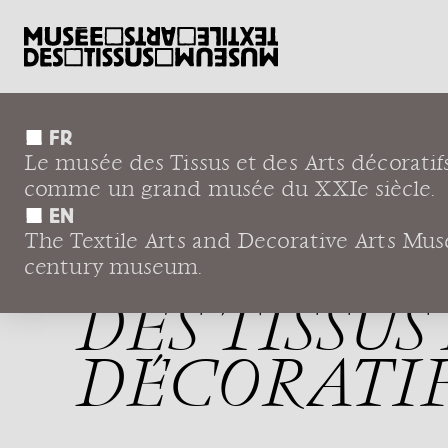
FR
Le musée des Tissus et des Arts décoratif
←
Le musée
Renaissance du musée
Pr
comme un grand musée du XXIe siècle.
EN
The Textile Arts and Decorative Arts Museu
PROJET DE
century museum.
DES TISSUS
DÉCORATIF