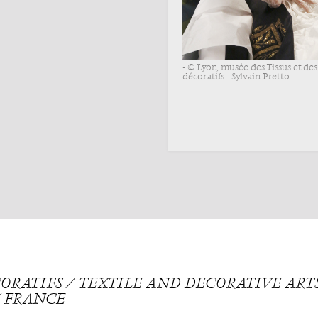
- © Lyon, musée des Tissus et des
décoratifs - Sylvain Pretto
ÉCORATIFS ⁄ TEXTILE AND DECORATIVE AR
 ⁄ FRANCE