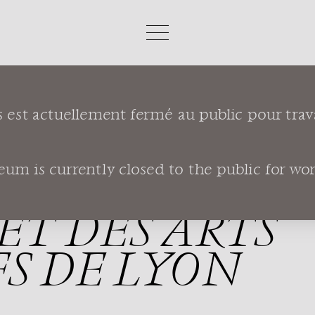
s est actuellement fermé au public pour trav
ojet de renaissance du musée des Tissus et des 
m is currently closed to the public for works
 RENAISSANC
 ET DES ARTS
S DE LYON