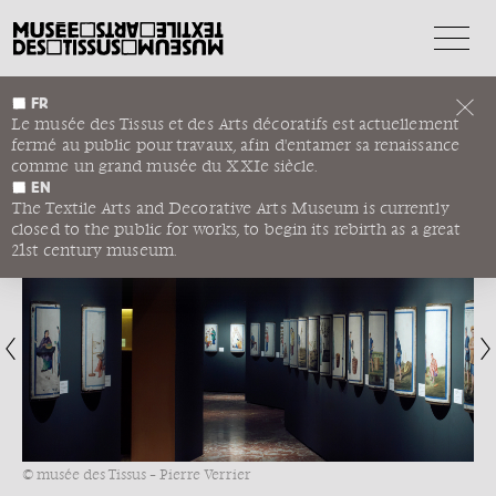
FR
LYON ET DRAGONS
Le musée des Tissus et des Arts décoratifs est actuellement
fermé au public pour travaux, afin d'entamer sa renaissance
DESSICCATEURS DE LA
comme un grand musée du XXIe siècle.
CONDITION DES SOIES
EN
The Textile Arts and Decorative Arts Museum is currently
1
/12
closed to the public for works, to begin its rebirth as a great
21st century museum.
© musée des Tissus – Pierre Verrier