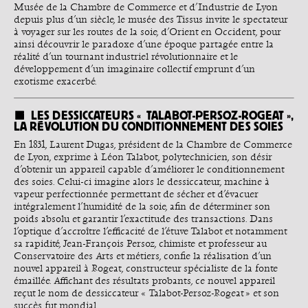
Musée de la Chambre de Commerce et d’Industrie de Lyon
depuis plus d’un siècle, le musée des Tissus invite le spectateur
à voyager sur les routes de la soie, d’Orient en Occident, pour
ainsi découvrir le paradoxe d’une époque partagée entre la
réalité d’un tournant industriel révolutionnaire et le
développement d’un imaginaire collectif emprunt d’un
exotisme exacerbé.
LES DESSICCATEURS « TALABOT-PERSOZ-ROGEAT »,
LA RÉVOLUTION DU CONDITIONNEMENT DES SOIES
En 1831, Laurent Dugas, président de la Chambre de Commerce
de Lyon, exprime à Léon Talabot, polytechnicien, son désir
d’obtenir un appareil capable d’améliorer le conditionnement
des soies. Celui-ci imagine alors le dessiccateur, machine à
vapeur perfectionnée permettant de sécher et d’évacuer
intégralement l’humidité de la soie, afin de déterminer son
poids absolu et garantir l’exactitude des transactions. Dans
l’optique d’accroître l’efficacité de l’étuve Talabot et notamment
sa rapidité, Jean-François Persoz, chimiste et professeur au
Conservatoire des Arts et métiers, confie la réalisation d’un
nouvel appareil à Rogeat, constructeur spécialiste de la fonte
émaillée. Affichant des résultats probants, ce nouvel appareil
reçut le nom de dessiccateur « Talabot-Persoz-Rogeat » et son
succès fut mondial.