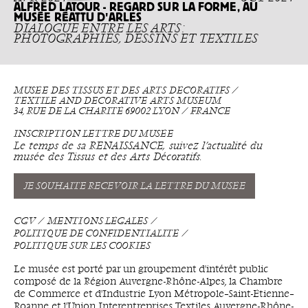
ALFRED LATOUR - REGARD SUR LA FORME, AU
MUSÉE RÉATTU D'ARLES
DIALOGUE ENTRE LES ARTS :
PHOTOGRAPHIES, DESSINS ET TEXTILES
MUSÉE DES TISSUS ET DES ARTS DÉCORATIFS ⁄
TEXTILE AND DECORATIVE ARTS MUSEUM
34, RUE DE LA CHARITÉ 69002 LYON ⁄ FRANCE
INSCRIPTION LETTRE DU MUSÉE
Le temps de sa RENAISSANCE, suivez l’actualité du
musée des Tissus et des Arts Décoratifs.
JE SOUHAITE RECEVOIR LA LETTRE DU MUSÉE
CGV
MENTIONS LÉGALES
POLITIQUE DE CONFIDENTIALITÉ
POLITIQUE SUR LES COOKIES
Le musée est porté par un groupement d'intérêt public
composé de la Région Auvergne-Rhône-Alpes, la Chambre
de Commerce et d'Industrie Lyon Métropole–Saint-Étienne–
Roanne et l'Union Interentreprises Textiles Auvergne-Rhône-