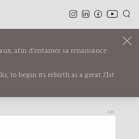
aux, afin d'entamer sa renaissance
on
, to begin its rebirth as a great 21st
1
/13