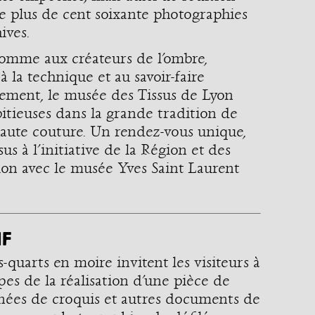
de plus de cent soixante photographies
ives.
omme aux créateurs de l’ombre,
à la technique et au savoir-faire
ènement, le musée des Tissus de Lyon
itieuses dans la grande tradition de
haute couture. Un rendez-vous unique,
s à l’initiative de la Région et des
tion avec le musée Yves Saint Laurent
IF
[BOUTIQU
COULISSES 3/4] Grâce à un
[BOUTIQUE] Qu'on soit artiste,
ses poign
ain élaboré en fonction de la
styliste en herbe ou amateur de
sapin, Bro
aleté, la jupe a pu être nettoyée
griffonnage, les crayons de
quarts en moire invitent les visiteurs à
(@brochie
r l'atelier de restauration.
couleurs Felissimo sont un must
réinterpr
ur cela, la jupe est plac [...]
have sous le sapin ! Récomp [...]
es de la réalisation d’une pièce de
textile pré
nées de croquis et autres documents de