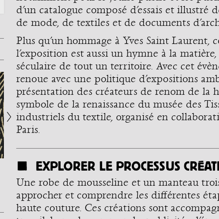
d’un catalogue composé d’essais et illustré 
de mode, de textiles et de documents d’arch
Plus qu’un hommage à Yves Saint Laurent, c
l’exposition est aussi un hymne à la matière, 
séculaire de tout un territoire. Avec cet év
renoue avec une politique d’expositions amb
présentation des créateurs de renom de la 
symbole de la renaissance du musée des Tissu
industriels du textile, organisé en collabora
Paris.
EXPLORER LE PROCESSUS CRÉAT
[#MUSEUMATHOME] Cette
[ÉDITION] Le journal #2 du
[
semaine, on vous invite à (re)
musée des Tissus est sorti ! En
b
découvrir l'exposition « Yves
attendant d'aller récupérer votre
s
Une robe de mousseline et un manteau trois-
Saint Laurent. Les coulisses de
exemplaire gratuit à la
pa
la haute couture à Lyon » à
boutique du musée, vous pouvez
Po
approcher et comprendre les différentes étap
travers [...]
le [...]
haute couture. Ces créations sont accompag