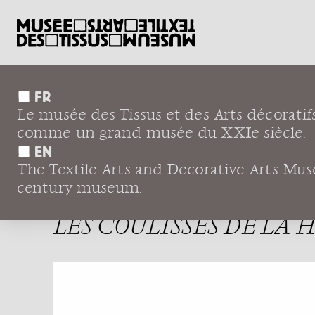
FR
Le musée des Tissus et des Arts décoratif
←
Comprendre
Expositions
Yves Sain
comme un grand musée du XXIe siècle.
EN
The Textile Arts and Decorative Arts Museu
YVES SAINT 
century museum.
LES COULISSES DE LA