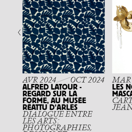
2012
AVR 2024
OCT 2024
MAR 
ALFRED LATOUR -
LES 
REGARD SUR LA
MASC
FORME, AU MUSÉE
CART
RÉATTU D'ARLES
JEAN
DIALOGUE ENTRE
LES ARTS :
PHOTOGRAPHIES,