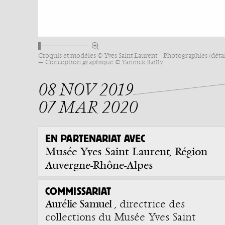
Croquis et modèles © Yves Saint Laurent – Photographies (détai
— Conception graphique © Yannick Bailly
08 NOV 2019
07 MAR 2020
EN PARTENARIAT AVEC
Musée Yves Saint Laurent
Région
,
Auvergne-Rhône-Alpes
COMMISSARIAT
Aurélie Samuel
, directrice des
collections du Musée Yves Saint