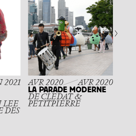
NOV
LYO
UNE
JA
 2021
AVR 2020
AVR 2020
LA PARADE MODERNE
DE CLÉDAT &
 LEE
PETITPIERRE
E DES