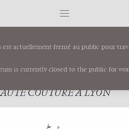
s est actuellement fermé au public pour trav
t Laurent Les coulisses de la haute couture à Ly
m is currently closed to the public for works
LAURENT
 HAUTE COUTURE À LYON