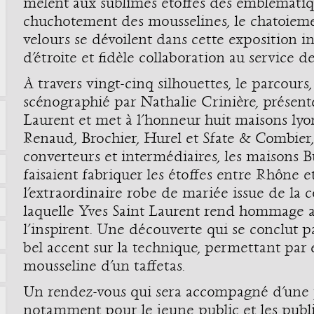
mêlent aux sublimes étoffes des emblématiq
chuchotement des mousselines, le chatoieme
velours se dévoilent dans cette exposition in
d’étroite et fidèle collaboration au service de
À travers vingt-cinq silhouettes, le parcours
scénographié par Nathalie Crinière, présente
Laurent et met à l’honneur huit maisons lyo
Renaud, Brochier, Hurel et Sfate & Combier, 
converteurs et intermédiaires, les maisons B
faisaient fabriquer les étoffes entre Rhône et
l’extraordinaire robe de mariée issue de la 
laquelle Yves Saint Laurent rend hommage a
l’inspirent. Une découverte qui se conclut p
bel accent sur la technique, permettant par
mousseline d’un taffetas.
Un rendez-vous qui sera accompagné d’une 
notamment pour le jeune public et les publi