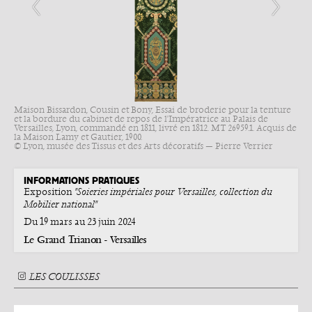
Maison Bissardon, Cousin et Bony, Essai de broderie pour la tenture
et la bordure du cabinet de repos de l'Impératrice au Palais de
Versailles, Lyon, commandé en 1811, livré en 1812. MT 26959.1. Acquis de
la Maison Lamy et Gautier, 1900.
© Lyon, musée des Tissus et des Arts décoratifs — Pierre Verrier
INFORMATIONS PRATIQUES
Exposition
"Soieries impériales pour Versailles, collection du
Mobilier national"
Du 19 mars au 23 juin 2024
Le Grand Trianon - Versailles
LES COULISSES