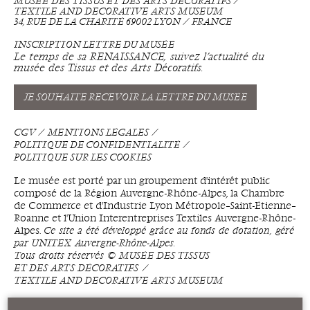
MUSÉE DES TISSUS ET DES ARTS DÉCORATIFS ⁄
TEXTILE AND DECORATIVE ARTS MUSEUM
34, RUE DE LA CHARITÉ 69002 LYON ⁄ FRANCE
INSCRIPTION LETTRE DU MUSÉE
Le temps de sa RENAISSANCE, suivez l’actualité du
musée des Tissus et des Arts Décoratifs.
JE SOUHAITE RECEVOIR LA LETTRE DU MUSÉE
CGV
MENTIONS LÉGALES
POLITIQUE DE CONFIDENTIALITÉ
POLITIQUE SUR LES COOKIES
Le musée est porté par un groupement d'intérêt public
composé de la Région Auvergne-Rhône-Alpes, la Chambre
de Commerce et d'Industrie Lyon Métropole–Saint-Étienne–
Roanne et l'Union Interentreprises Textiles Auvergne-Rhône-
Alpes.
Ce site a été développé grâce au fonds de dotation, géré
par UNITEX Auvergne-Rhône-Alpes.
Tous droits réservés © MUSÉE DES TISSUS
ET DES ARTS DÉCORATIFS ⁄
TEXTILE AND DECORATIVE ARTS MUSEUM