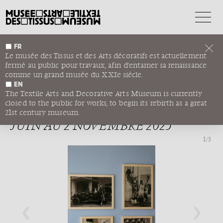
FR
EXPOSITION DES ARTS
Le musée des Tissus et des Arts décoratifs est actuellement
fermé au public pour travaux, afin d'entamer sa renaissance
DECORATIFS ET INDUSTRIELS
comme un grand musée du XXIe siècle.
MODERNES DE 1925
EN
The Textile Arts and Decorative Arts Museum is currently
VILLA NOAILLES, CENTRE D’ART
closed to the public for works, to begin its rebirth as a great
CONTEMPORAIN, HYÈRES, DU 27
21st century museum.
JUIN AU 2 NOVEMBRE 2025
1
/3