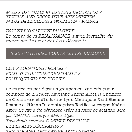
MUSÉE DES TISSUS ET DES ARTS DÉCORATIFS ⁄
TEXTILE AND DECORATIVE ARTS MUSEUM
34, RUE DE LA CHARITÉ 69002 LYON ⁄ FRANCE
INSCRIPTION LETTRE DU MUSÉE
Le temps de sa RENAISSANCE, suivez l’actualité du
musée des Tissus et des Arts Décoratifs.
JE SOUHAITE RECEVOIR LA LETTRE DU MUSÉE
CGV
MENTIONS LÉGALES
POLITIQUE DE CONFIDENTIALITÉ
POLITIQUE SUR LES COOKIES
Le musée est porté par un groupement d'intérêt public
composé de la Région Auvergne-Rhône-Alpes, la Chambre
de Commerce et d'Industrie Lyon Métropole–Saint-Étienne–
Roanne et l'Union Interentreprises Textiles Auvergne-Rhône-
Alpes.
Ce site a été développé grâce au fonds de dotation, géré
par UNITEX Auvergne-Rhône-Alpes.
Tous droits réservés © MUSÉE DES TISSUS
ET DES ARTS DÉCORATIFS ⁄
TEXTILE AND DECORATIVE ARTS MUSEUM