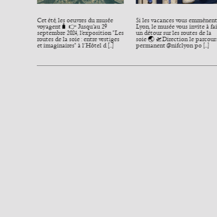
Cet été, les oeuvres du musée
Si les vacances vous emmènent
 ROAD
voyagent🧳 👉 Jusqu’au 29
Lyon, le musée vous invite à fa
: Au
septembre 2024, l’exposition "Les
un détour sur les routes de la
e. Cette
routes de la soie : entre vestiges
soie 🌏 🛫Direction le parcour
soie, en
et imaginaires" à l’Hôtel d [...]
permanent @nifclyon po [...]
nal Silk