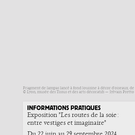
Fragment de lampas lancé à fond louisine à décor d'oiseaux, de re
© Lyon, musée des Tissus et des arts décoratifs — Sylvain Pretto
INFORMATIONS PRATIQUES
Exposition "Les routes de la soie :
entre vestiges et imaginaire"
Du 22 juin au 29 septembre 2024