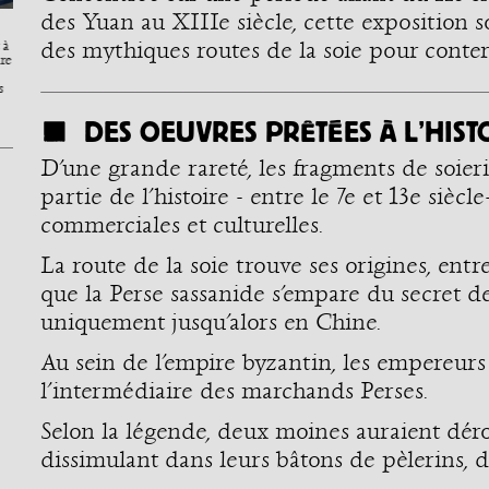
des Yuan au XIIIe siècle, cette exposition 
des mythiques routes de la soie pour conte
 à
De la soie à la perfection,
Déroulons le fil de l’histoire de
ire
continuons de dérouler le fil 🧵
la soie 🦋 🦋Une des légendes à
Confectionnée dans un satin de
l’origine de son invention, prend
s
soie et ornée de broderies en
racine dans la Chine ancienne,
couchure de filé or, cette ve [...]
environ au troisième [...]
DES OEUVRES PRÊTÉES À L’HISTO
D’une grande rareté, les fragments de soieri
partie de l’histoire - entre le 7e et 13e sièc
commerciales et culturelles.
La route de la soie trouve ses origines, entre
que la Perse sassanide s’empare du secret de
uniquement jusqu’alors en Chine.
Au sein de l’empire byzantin, les empereurs 
l’intermédiaire des marchands Perses.
Selon la légende, deux moines auraient dérob
dissimulant dans leurs bâtons de pèlerins, d