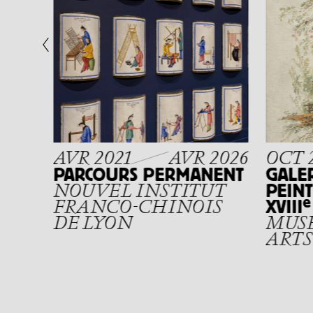
E
E
E"
-
YE
AVR 2021
AVR 2026
OCT 
PARCOURS PERMANENT
GALE
PEINT
NOUVEL INSTITUT
e
XVIII
FRANCO-CHINOIS
DE LYON
MUSÉ
ARTS