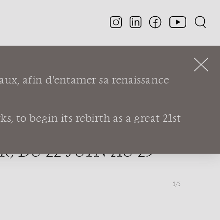
aux, afin d'entamer sa renaissance
LA SOIE :
IRE"
, to begin its rebirth as a great 21st
 DU 22 JUIN AU 29
1
/5