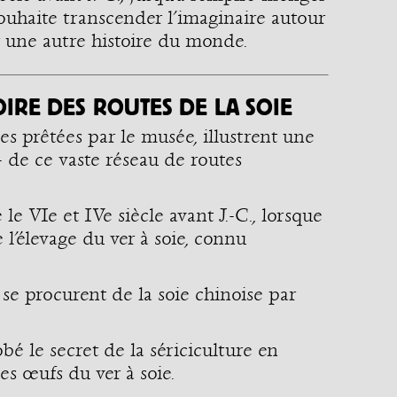
souhaite transcender l’imaginaire autour
r une autre histoire du monde.
#nouvelanchinois 🏮 Pour
[EVEN
[QUIZ] Aujourd'hui, on part à la
célébrer le nouvel an lunaire,
WEEK 20
source de l'inspiration. Sauriez
partons à la visite du parcours
bicépha
vous trouver de quelle œuvre
permanent du @nifclyon pour y
embarq
cette laize puise son inspiration
découvrir un ensemble de vingt-
Andalou
? 👉RENDEZ-VOUS DANS N [...]
qu [...]
de ce fr [
IRE DES ROUTES DE LA SOIE
es prêtées par le musée, illustrent une
le- de ce vaste réseau de routes
 le VIe et IVe siècle avant J.-C., lorsque
 l’élevage du ver à soie, connu
se procurent de la soie chinoise par
é le secret de la sériciculture en
es œufs du ver à soie.