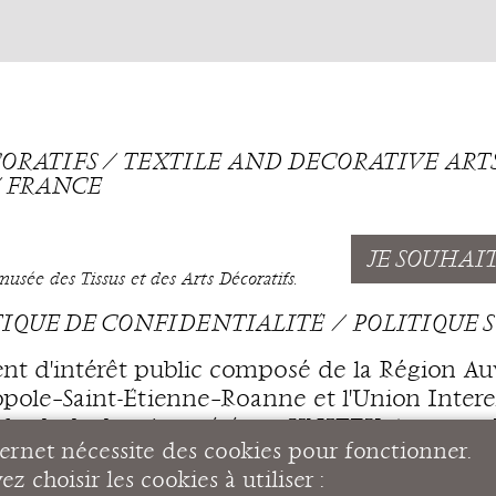
ÉCORATIFS ⁄ TEXTILE AND DECORATIVE AR
 ⁄ FRANCE
JE SOUHAI
sée des Tissus et des Arts Décoratifs.
TIQUE DE CONFIDENTIALITÉ
POLITIQUE S
nt d'intérêt public composé de la Région A
ole–Saint-Étienne–Roanne et l'Union Intere
u fonds de dotation, géré par UNITEX Auvergne-
ternet nécessite des cookies pour fonctionner.
S TISSUS ET DES ARTS DÉCORATIFS ⁄ TEXTI
z choisir les cookies à utiliser :