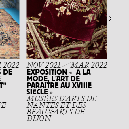
EXP
"PI
DAN
ANN
MU
LU
 2022
NOV 2021
MAR 2022
S DE
EXPOSITION « À LA
É
MODE, L’ART DE
T"
PARAÎTRE AU XVIIIE
SIÈCLE »
MUSÉES D’ARTS DE
PE
NANTES ET DES
BEAUX-ARTS DE
DIJON